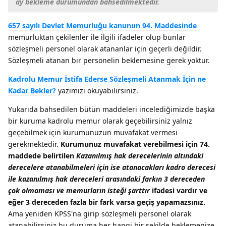
ay bekleme durumundan bahsedilmektedir.
657 sayılı Devlet Memurluğu kanunun 94. Maddesinde
memurluktan çekilenler ile ilgili ifadeler olup bunlar
sözleşmeli personel olarak atananlar için geçerli değildir.
Sözleşmeli atanan bir personelin beklemesine gerek yoktur.
Kadrolu Memur İstifa Ederse Sözleşmeli Atanmak İçin ne
Kadar Bekler?
yazımızı okuyabilirsiniz.
Yukarıda bahsedilen bütün maddeleri incelediğimizde başka
bir kuruma kadrolu memur olarak geçebilirsiniz yalnız
geçebilmek için kurumunuzun muvafakat vermesi
gerekmektedir.
Kurumunuz muvafakat verebilmesi için 74.
maddede belirtilen
Kazanılmış hak derecelerinin altındaki
derecelere atanabilmeleri için ise atanacakları kadro derecesi
ile kazanılmış hak dereceleri arasındaki farkın 3 dereceden
çok olmaması ve memurların isteği şarttır
ifadesi vardır ve
eğer 3 dereceden fazla bir fark varsa geçiş yapamazsınız.
Ama yeniden KPSS'na girip sözleşmeli personel olarak
atanabilirsiniz bu duruma her hangi bir şekilde beklemenize