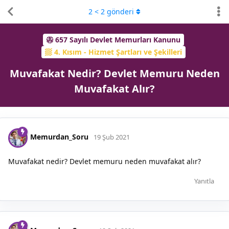
2
<
2
gönderi
657 Sayılı Devlet Memurları Kanunu
4. Kısım - Hizmet Şartları ve Şekilleri
Muvafakat Nedir? Devlet Memuru Neden
Muvafakat Alır?
Memurdan_Soru
19 Şub 2021
Muvafakat nedir? Devlet memuru neden muvafakat alır?
Yanıtla