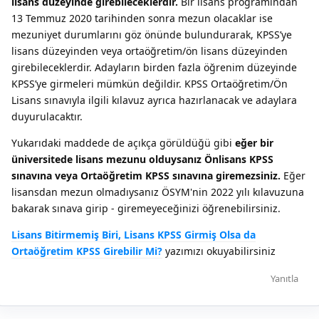
lisans düzeyinde girebileceklerdir.
Bir lisans programından
13 Temmuz 2020 tarihinden sonra mezun olacaklar ise
mezuniyet durumlarını göz önünde bulundurarak, KPSS’ye
lisans düzeyinden veya ortaöğretim/ön lisans düzeyinden
girebileceklerdir. Adayların birden fazla öğrenim düzeyinde
KPSS’ye girmeleri mümkün değildir. KPSS Ortaöğretim/Ön
Lisans sınavıyla ilgili kılavuz ayrıca hazırlanacak ve adaylara
duyurulacaktır.
Yukarıdaki maddede de açıkça görüldüğü gibi
eğer bir
üniversitede lisans mezunu olduysanız Önlisans KPSS
sınavına veya Ortaöğretim KPSS sınavına giremezsiniz.
Eğer
lisansdan mezun olmadıysanız ÖSYM'nin 2022 yılı kılavuzuna
bakarak sınava girip - giremeyeceğinizi öğrenebilirsiniz.
Lisans Bitirmemiş Biri, Lisans KPSS Girmiş Olsa da
Ortaöğretim KPSS Girebilir Mi?
yazımızı okuyabilirsiniz
Yanıtla