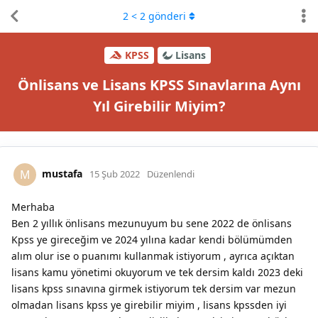
2
<
2
gönderi
KPSS
Lisans
Önlisans ve Lisans KPSS Sınavlarına Aynı
Yıl Girebilir Miyim?
mustafa
M
15 Şub 2022
Düzenlendi
Merhaba
Ben 2 yıllık önlisans mezunuyum bu sene 2022 de önlisans
Kpss ye gireceğim ve 2024 yılına kadar kendi bölümümden
alım olur ise o puanımı kullanmak istiyorum , ayrıca açıktan
lisans kamu yönetimi okuyorum ve tek dersim kaldı 2023 deki
lisans kpss sınavına girmek istiyorum tek dersim var mezun
olmadan lisans kpss ye girebilir miyim , lisans kpssden iyi