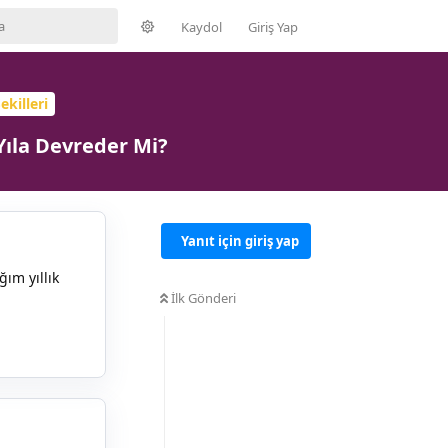
Kaydol
Giriş Yap
ekilleri
Yıla Devreder Mi?
Yanıt için giriş yap
ım yıllık
İlk Gönderi
Yanıtla