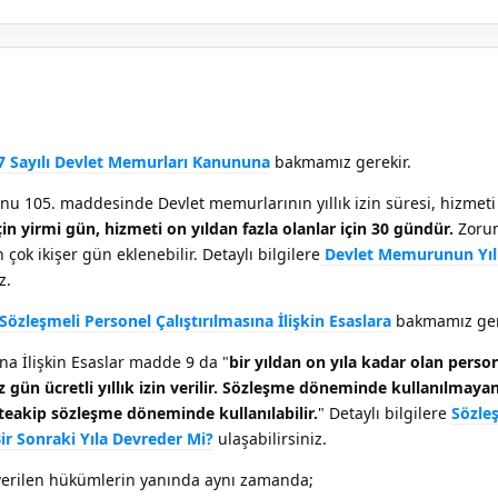
7 Sayılı Devlet Memurları Kanununa
bakmamız gerekir.
u 105. maddesinde Devlet memurlarının yıllık izin süresi, hizmet
için yirmi gün, hizmeti on yıldan fazla olanlar için 30 gündür.
Zorun
çok ikişer gün eklenebilir. Detaylı bilgilere
Devlet Memurunun Yıll
z.
Sözleşmeli Personel Çalıştırılmasına İlişkin Esaslara
bakmamız ger
ına İlişkin Esaslar madde 9 da "
bir yıldan on yıla kadar olan perso
z gün ücretli yıllık izin verilir. Sözleşme döneminde kullanılmayan 
eakip sözleşme döneminde kullanılabilir.
" Detaylı bilgilere
Sözle
Bir Sonraki Yıla Devreder Mi?
ulaşabilirsiniz.
er verilen hükümlerin yanında aynı zamanda;