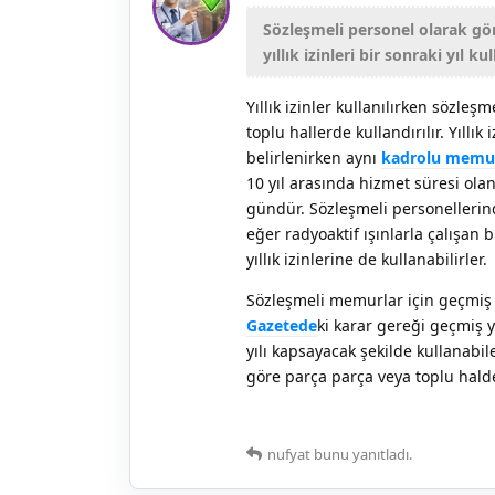
Sözleşmeli personel olarak g
yıllık izinleri bir sonraki yıl k
Yıllık izinler kullanılırken sözl
toplu hallerde kullandırılır. Yıllık
belirlenirken aynı
kadrolu memuru
10 yıl arasında hizmet süresi olan
gündür. Sözleşmeli personellerind
eğer radyoaktif ışınlarla çalışan bi
yıllık izinlerine de kullanabilirler.
Sözleşmeli memurlar için geçmiş d
Gazetede
ki karar gereği geçmiş y
yılı kapsayacak şekilde kullanabile
göre parça parça veya toplu halde
nufyat
bunu yanıtladı.