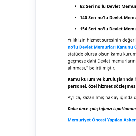
62 Seri no'lu Devlet Memur
140 Seri no'lu Devlet Memu
154 Seri no'lu Devlet Memu
Yıllık izin hizmet süresinin değe
no’lu Devlet Memurları Kanunu G
statüde olursa olsun kamu kurum 
geçmese dahi Devlet memurlarının
alınması," belirtilmiştir.
Kamu kurum ve kuruluşlarında han
personel, özel hizmet sözleşmesi 
Ayrıca, kazanılmış hak aylığında d
Daha önce çalıştığınızı ispatlamanız 
Memuriyet Öncesi Yapılan Asker