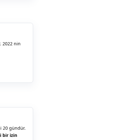
. 2022 nin
Yanıtla
si 20 gündür.
 bir izin