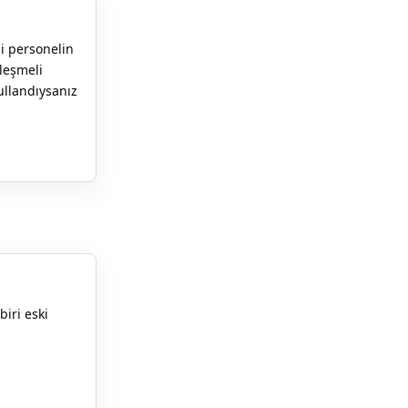
li personelin
leşmeli
kullandıysanız
Yanıtla
biri eski
Yanıtla