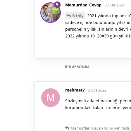
Memurdan_Cevap
30 Kas 2021
fzthly
2021 yılında toplam 10
sadece içinde bulunduğu yıl izni
personelin yıllık izinlerinin devri
2022 yılında 10+20=30 gün yıllık i
BIR AY
SONRA
mehmet7
5 Oca 2022
M
Sözleşmeli adalet bakanlığı person
kurumundaki kalan izinlerini yeni
Memurdan_Cevap
bunu yanıtladı.