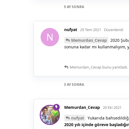
5 AY
SONRA
nufyat
29 Tem 2021
Düzenlendi
N
Memurdan_Cevap
2020 Şuba
sonuna kadar mı kullanmalıyım, y
Memurdan_Cevap
bunu yanıtladı.
3 AY
SONRA
Memurdan_Cevap
20 Eki 2021
nufyat
Yukarıda bahsedildiği
2020 yılı içinde göreve başladığını