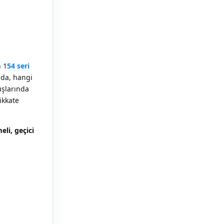
n 1
54 seri
nda, hangi
uşlarında
ikkate
li, geçici
Yanıtla