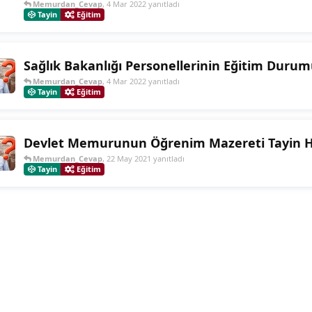
Memurdan_Cevap
,
4 Mar 2022
yanıtladı
Tayin
Eğitim
Sağlık Bakanlığı Personellerinin Eğitim Durum
Memurdan_Cevap
,
4 Mar 2022
yanıtladı
Tayin
Eğitim
Devlet Memurunun Öğrenim Mazereti Tayin H
Memurdan_Cevap
,
22 May 2021
yanıtladı
Tayin
Eğitim