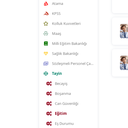
Atama
KPSS
Kolluk Kuvvetleri
Maaş
Milli Eğitim Bakanlığı
Sağlık Bakanlığı
Sözleşmeli Personel Çalıştırılmasına İlişkin Esaslar
Tayin
Becayiş
Boşanma
Can Güvenliği
Eğitim
Eş Durumu