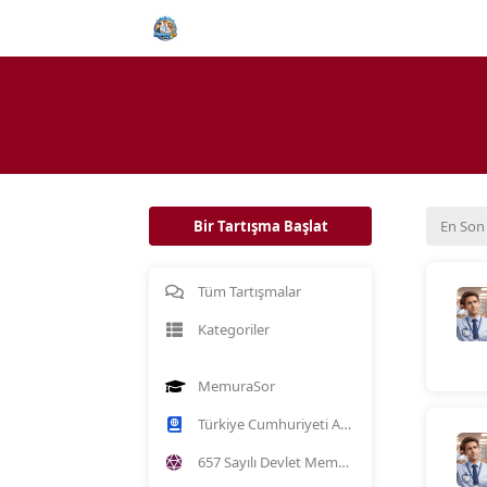
Bir Tartışma Başlat
En Son
Tüm Tartışmalar
Kategoriler
MemuraSor
Türkiye Cumhuriyeti Anayasası
657 Sayılı Devlet Memurları Kanunu