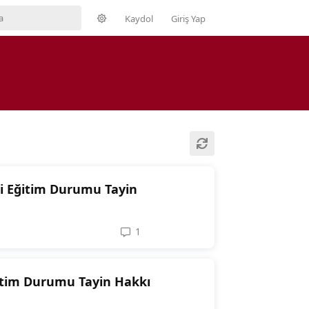
Kaydol
Giriş Yap
li Eğitim Durumu Tayin
1
1
reply
ğitim Durumu Tayin Hakkı