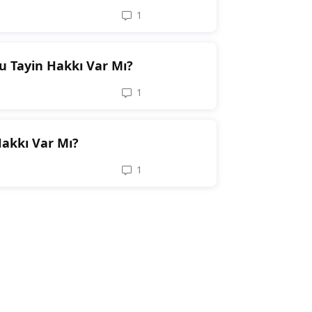
1
1
reply
u Tayin Hakkı Var Mı?
1
1
reply
akkı Var Mı?
1
1
reply