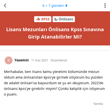
6
<
7
gönderi
KPSS
Önlisans
Lisans Mezunları Önlisans Kpss Sınavına
Girip Atanabilirler Mi?
Yasemin
Y
11 Kas 2021
Düzenlendi
Merhabalar, ben lisans kamu yönetimi bölümünde mezun
oldum ama önlisanstan kpss'ye girmek istiyorum bu yüzden
de adalet önlisan'sa başvurdum ve şu an okuyorum. 2022'de
önlisans kpss'ye girebilir miyim? Çünkü katiplik için istiyorum
o puanı.
Yanıtla