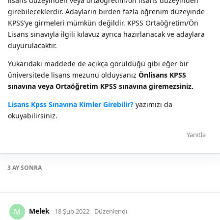
lisans düzeyinden veya ortaöğretim/ön lisans düzeyinden
girebileceklerdir. Adayların birden fazla öğrenim düzeyinde
KPSS’ye girmeleri mümkün değildir. KPSS Ortaöğretim/Ön
Lisans sınavıyla ilgili kılavuz ayrıca hazırlanacak ve adaylara
duyurulacaktır.
Yukarıdaki maddede de açıkça görüldüğü gibi eğer bir
üniversitede lisans mezunu olduysanız
Önlisans KPSS
sınavına veya Ortaöğretim KPSS sınavına giremezsiniz.
Lisans Kpss Sınavına Kimler Girebilir?
yazımızı da
okuyabilirsiniz.
Yanıtla
3 AY
SONRA
Melek
M
18 Şub 2022
Düzenlendi