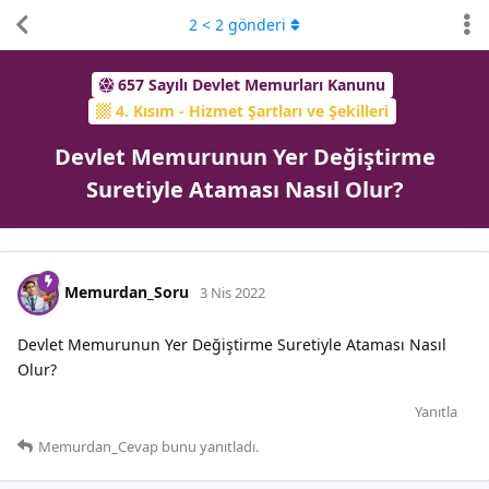
2
<
2
gönderi
657 Sayılı Devlet Memurları Kanunu
4. Kısım - Hizmet Şartları ve Şekilleri
Devlet Memurunun Yer Değiştirme
Suretiyle Ataması Nasıl Olur?
Memurdan_Soru
3 Nis 2022
Devlet Memurunun Yer Değiştirme Suretiyle Ataması Nasıl
Olur?
Yanıtla
Memurdan_Cevap
bunu yanıtladı.