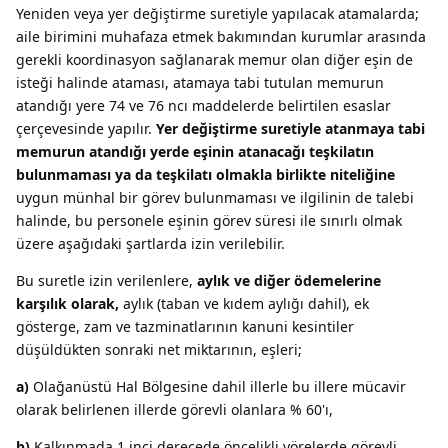
Yeniden veya yer değiştirme suretiyle yapılacak atamalarda;
aile birimini muhafaza etmek bakımından kurumlar arasında
gerekli koordinasyon sağlanarak memur olan diğer eşin de
isteği halinde ataması, atamaya tabi tutulan memurun
atandığı yere 74 ve 76 ncı maddelerde belirtilen esaslar
çerçevesinde yapılır.
Yer değiştirme suretiyle atanmaya tabi
memurun atandığı yerde eşinin atanacağı teşkilatın
bulunmaması ya da teşkilatı olmakla birlikte niteliğine
uygun münhal bir görev bulunmaması ve ilgilinin de talebi
halinde, bu personele eşinin görev süresi ile sınırlı olmak
üzere aşağıdaki şartlarda izin verilebilir.
Bu suretle izin verilenlere,
aylık ve diğer ödemelerine
karşılık olarak,
aylık (taban ve kıdem aylığı dahil), ek
gösterge, zam ve tazminatlarının kanuni kesintiler
düşüldükten sonraki net miktarının, eşleri;
a)
Olağanüstü Hal Bölgesine dahil illerle bu illere mücavir
olarak belirlenen illerde görevli olanlara % 60'ı,
b)
Kalkınmada 1 inci derecede öncelikli yörelerde görevli