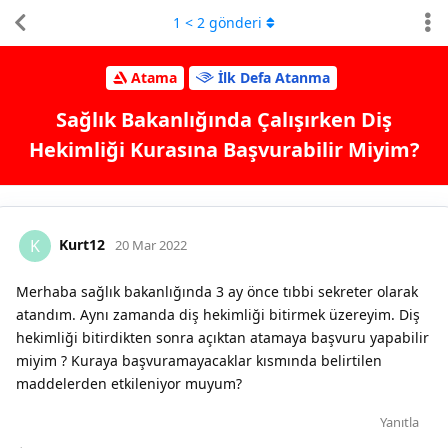
1
<
2
gönderi
Atama
İlk Defa Atanma
Sağlık Bakanlığında Çalışırken Diş
Hekimliği Kurasına Başvurabilir Miyim?
Kurt12
K
20 Mar 2022
Merhaba sağlık bakanlığında 3 ay önce tıbbi sekreter olarak
atandım. Aynı zamanda diş hekimliği bitirmek üzereyim. Diş
hekimliği bitirdikten sonra açıktan atamaya başvuru yapabilir
miyim ? Kuraya başvuramayacaklar kısmında belirtilen
maddelerden etkileniyor muyum?
Yanıtla