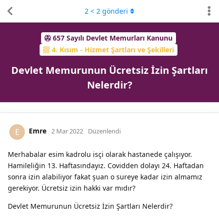
2
<
2
gönderi
657 Sayılı Devlet Memurları Kanunu
4. Kısım - Hizmet Şartları ve Şekilleri
Devlet Memurunun Ücretsiz İzin Şartları
Nelerdir?
Emre
E
2 Mar 2022
Düzenlendi
Merhabalar esim kadrolu isçi olarak hastanede çalışıyor.
Hamileliğin 13. Haftasındayız. Covidden dolayı 24. Haftadan
sonra izin alabiliyor fakat şuan o sureye kadar izin almamız
gerekiyor. Ücretsiz izin hakki var mıdır?
Devlet Memurunun Ücretsiz İzin Şartları Nelerdir?