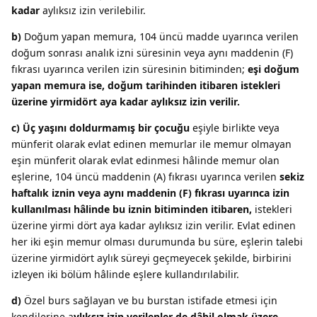
kadar
aylıksız izin verilebilir.
b)
Doğum yapan memura, 104 üncü madde uyarınca verilen
doğum sonrası analık izni süresinin veya aynı maddenin (F)
fıkrası uyarınca verilen izin süresinin bitiminden;
eşi doğum
yapan memura ise, doğum tarihinden itibaren istekleri
üzerine yirmidört aya kadar aylıksız izin verilir.
c)
Üç yaşını doldurmamış bir çocuğu
eşiyle birlikte veya
münferit olarak evlat edinen memurlar ile memur olmayan
eşin münferit olarak evlat edinmesi hâlinde memur olan
eşlerine, 104 üncü maddenin (A) fıkrası uyarınca verilen
sekiz
haftalık iznin veya aynı maddenin (F) fıkrası uyarınca izin
kullanılması hâlinde bu iznin bitiminden itibaren,
istekleri
üzerine yirmi dört aya kadar aylıksız izin verilir. Evlat edinen
her iki eşin memur olması durumunda bu süre, eşlerin talebi
üzerine yirmidört aylık süreyi geçmeyecek şekilde, birbirini
izleyen iki bölüm hâlinde eşlere kullandırılabilir.
d)
Özel burs sağlayan ve bu burstan istifade etmesi için
kendilerine a
ylıksız izin verilenler de dâhil olmak üzere