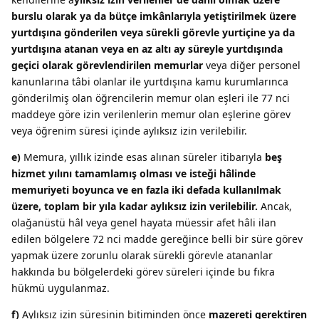
burslu olarak ya da bütçe imkânlarıyla yetiştirilmek üzere
yurtdışına gönderilen veya sürekli görevle yurtiçine ya da
yurtdışına atanan veya en az altı ay süreyle yurtdışında
geçici olarak görevlendirilen memurlar
veya diğer personel
kanunlarına tâbi olanlar ile yurtdışına kamu kurumlarınca
gönderilmiş olan öğrencilerin memur olan eşleri ile 77 nci
maddeye göre izin verilenlerin memur olan eşlerine görev
veya öğrenim süresi içinde aylıksız izin verilebilir.
e)
Memura, yıllık izinde esas alınan süreler itibarıyla
beş
hizmet yılını tamamlamış olması ve isteği hâlinde
memuriyeti boyunca ve en fazla iki defada kullanılmak
üzere, toplam bir yıla kadar aylıksız izin verilebilir.
Ancak,
olağanüstü hâl veya genel hayata müessir afet hâli ilan
edilen bölgelere 72 nci madde gereğince belli bir süre görev
yapmak üzere zorunlu olarak sürekli görevle atananlar
hakkında bu bölgelerdeki görev süreleri içinde bu fıkra
hükmü uygulanmaz.
f)
Aylıksız izin süresinin bitiminden önce
mazereti gerektiren