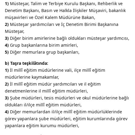
1)
Müsteşar, Talim ve Terbiye Kurulu Başkanı, Rehberlik ve
Denetim Başkanı, Basın ve Halkla İlişkiler Müşaviri, bakanlık
müşavirleri ve Özel Kalem Müdürüne Bakan,
2)
Müsteşar yardımcıları ve İç Denetim Birimi Başkanına
Müsteşar,
3)
Diğer birim amirlerine bağlı oldukları müsteşar yardımcısı,
4)
Grup başkanlarına birim amirleri,
5)
Diğer memurlara grup başkanları,
b) Taşra teşkilâtında:
1)
İl millî eğitim müdürlerine vali, ilçe millî eğitim
müdürlerine kaymakamlar,
2)
İl millî eğitim müdür yardımcıları ve il eğitim
denetmenlerine il millî eğitim müdürleri,
3)
Şube müdürleri, tesis müdürleri ve okul müdürlerine bağlı
oldukları il/ilçe millî eğitim müdürleri,
4)
Diğer memurlardan il/ilçe millî eğitim müdürlüklerinde
görev yapanlara şube müdürleri, eğitim kurumlarında görev
yapanlara eğitim kurumu müdürleri,