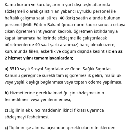
Kamu kurum ve kuruluşlarının yurt dışı teşkilatlarında
sözleşmeli olarak çalıştırılan yabancı uyruklu personel ile
haftalık çalışma saati süresi 40 (kırk) saatin altında bulunan
personel (Milli Eğitim Bakanlığında norm kadro sonucu ortaya
çıkan öğretmen ihtiyacının kadrolu öğretmen istihdamıyla
kapatılamaması hallerinde sözleşme ile çalıştırılacak
öğretmenlerde 40 saat şartı aranmaz) hariç olmak üzere,
kurumunda fiilen, askerlik ve doğum dışında kesintisiz
en az
2 hizmet yılını tamamlayanlardan;
a)
5510 sayılı Sosyal Sigortalar ve Genel Sağlık Sigortası
Kanunu gereğince sürekli tam iş göremezlik geliri, malûllük
veya yaşlılık aylığı bağlanması veya toptan ödeme yapılması,
b)
Hizmetlerine gerek kalmadığı için sözleşmesinin
feshedilmesi veya yenilenmemesi,
c)
İlgilinin ek 6 ncı maddenin ikinci fıkrası uyarınca
sözleşmeyi feshetmesi,
ç)
İlgilinin işe alınma açısından gerekli olan niteliklerden