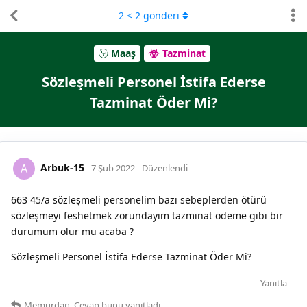
2
<
2
gönderi
Maaş
Tazminat
Sözleşmeli Personel İstifa Ederse
Tazminat Öder Mi?
Arbuk-15
A
7 Şub 2022
Düzenlendi
663 45/a sözleşmeli personelim bazı sebeplerden ötürü
sözleşmeyi feshetmek zorundayım tazminat ödeme gibi bir
durumum olur mu acaba ?
Sözleşmeli Personel İstifa Ederse Tazminat Öder Mi?
Yanıtla
Memurdan_Cevap
bunu yanıtladı.