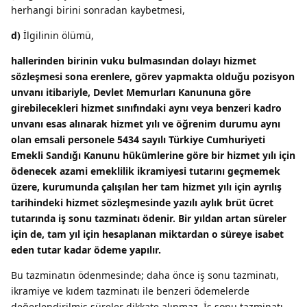
herhangi birini sonradan kaybetmesi,
d)
İlgilinin ölümü,
hallerinden birinin vuku bulmasından dolayı hizmet
sözleşmesi sona erenlere, görev yapmakta olduğu pozisyon
unvanı itibariyle, Devlet Memurları Kanununa göre
girebilecekleri hizmet sınıfındaki aynı veya benzeri kadro
unvanı esas alınarak hizmet yılı ve öğrenim durumu aynı
olan emsali personele 5434 sayılı Türkiye Cumhuriyeti
Emekli Sandığı Kanunu hükümlerine göre bir hizmet yılı için
ödenecek azami emeklilik ikramiyesi tutarını geçmemek
üzere, kurumunda çalışılan her tam hizmet yılı için ayrılış
tarihindeki hizmet sözleşmesinde yazılı aylık brüt ücret
tutarında iş sonu tazminatı ödenir. Bir yıldan artan süreler
için de, tam yıl için hesaplanan miktardan o süreye isabet
eden tutar kadar ödeme yapılır.
Bu tazminatın ödenmesinde; daha önce iş sonu tazminatı,
ikramiye ve kıdem tazminatı ile benzeri ödemelerde
değerlendirilmiş süreler dikkate alınmaz. İş sonu tazminatı