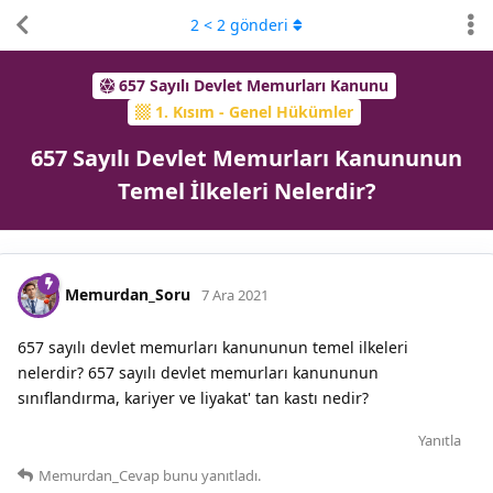
2
<
2
gönderi
657 Sayılı Devlet Memurları Kanunu
1. Kısım - Genel Hükümler
657 Sayılı Devlet Memurları Kanununun
Temel İlkeleri Nelerdir?
Memurdan_Soru
7 Ara 2021
657 sayılı devlet memurları kanununun temel ilkeleri
nelerdir? 657 sayılı devlet memurları kanununun
sınıflandırma, kariyer ve liyakat' tan kastı nedir?
Yanıtla
Memurdan_Cevap
bunu yanıtladı.