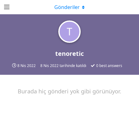
Gönderiler
T
tenoretic
8 Nis 2022
8 Nis 2022
tarihinde katıldı
0
best answers
Burada hiç gönderi yok gibi görünüyor.