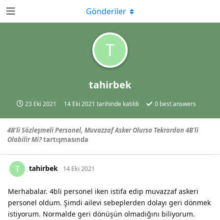
Gönderiler
T
tahirbek
23 Eki 2021
14 Eki 2021
tarihinde katıldı
0
best answers
4B'li Sözleşmeli Personel, Muvazzaf Asker Olursa Tekrardan 4B'li
Olabilir Mi?
tartışmasında
tahirbek
T
14 Eki 2021
Merhabalar. 4bli personel iken istifa edip muvazzaf askeri
personel oldum. Şimdi ailevi sebeplerden dolayı geri dönmek
istiyorum. Normalde geri dönüşün olmadığını biliyorum.