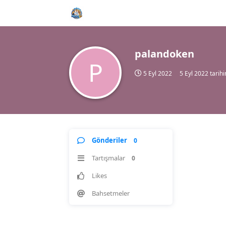
palandoken
P
5 Eyl 2022
5 Eyl 2022
tarihi
Gönderiler
0
Tartışmalar
0
Likes
Bahsetmeler