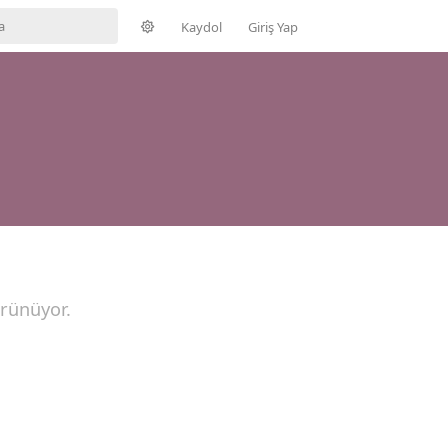
Kaydol
Giriş Yap
örünüyor.