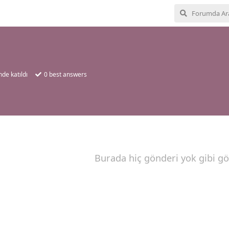
nde katıldı
0
best answers
Burada hiç gönderi yok gibi g