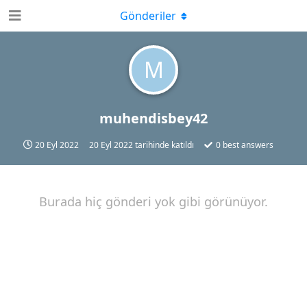
Gönderiler
M
muhendisbey42
20 Eyl 2022
20 Eyl 2022
tarihinde katıldı
0
best answers
Burada hiç gönderi yok gibi görünüyor.