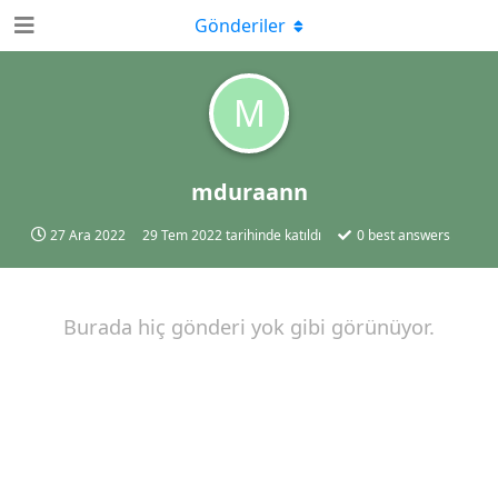
Gönderiler
M
mduraann
27 Ara 2022
29 Tem 2022
tarihinde katıldı
0
best answers
Burada hiç gönderi yok gibi görünüyor.