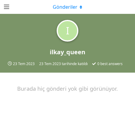
Gönderiler
I
ilkay_queen
23 Tem 2023
23 Tem 2023
tarihinde katıldı
0
best answers
Burada hiç gönderi yok gibi görünüyor.