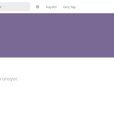
Kaydol
Giriş Yap
örünüyor.