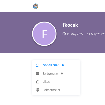
fkocak
F
11 May 2022
11 May 2022
Gönderiler
0
Tartışmalar
0
Likes
Bahsetmeler