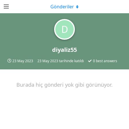
Gönderiler
D
diyaliz55
23 May 2023
23 May 2023
tarihinde katıldı
0
best answers
Burada hiç gönderi yok gibi görünüyor.