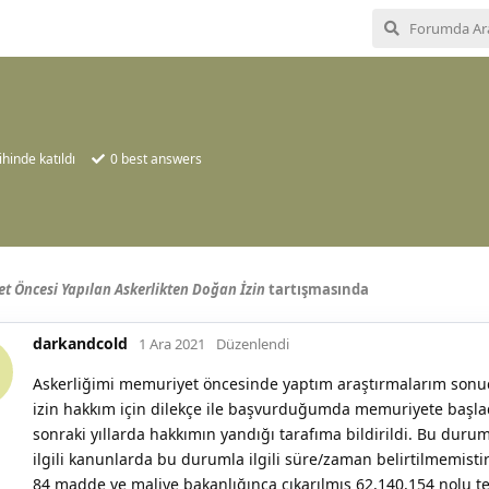
ihinde katıldı
0
best answers
t Öncesi Yapılan Askerlikten Doğan İzin
tartışmasında
darkandcold
1 Ara 2021
Düzenlendi
Askerliğimi memuriyet öncesinde yaptım araştırmalarım son
izin hakkım için dilekçe ile başvurduğumda memuriyete başlad
sonraki yıllarda hakkımın yandığı tarafıma bildirildi. Bu dur
ilgili kanunlarda bu durumla ilgili süre/zaman belirtilmemisti
84 madde ve maliye bakanlığınca çıkarılmış 62,140,154 nolu teb