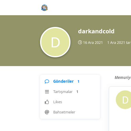
darkandcold
D
16 Ara 2021
1 Ara 2021
tar
Memuriye
Gönderiler
1
Tartışmalar
1
D
Likes
Bahsetmeler