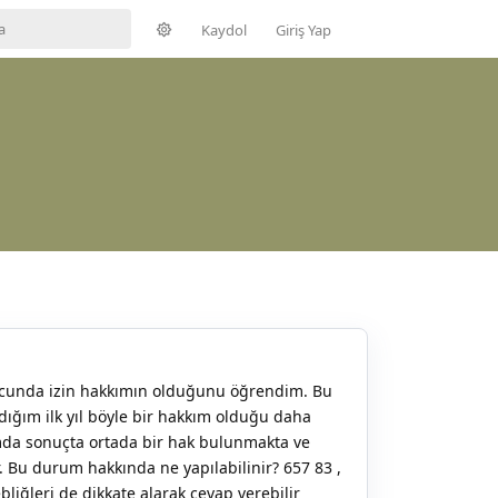
Kaydol
Giriş Yap
ucunda izin hakkımın olduğunu öğrendim. Bu
ığım ilk yıl böyle bir hakkım olduğu daha
umda sonuçta ortada bir hak bulunmakta ve
r. Bu durum hakkında ne yapılabilinir? 657 83 ,
liğleri de dikkate alarak cevap verebilir