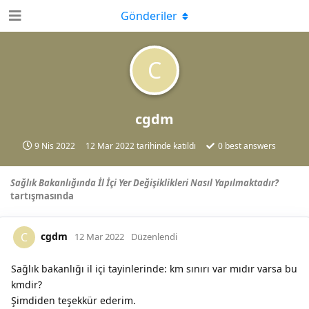
Gönderiler
C
cgdm
9 Nis 2022
12 Mar 2022
tarihinde katıldı
0
best answers
Sağlık Bakanlığında İl İçi Yer Değişiklikleri Nasıl Yapılmaktadır?
tartışmasında
cgdm
C
12 Mar 2022
Düzenlendi
Sağlık bakanlığı il içi tayinlerinde: km sınırı var mıdır varsa bu
kmdir?
Şimdiden teşekkür ederim.