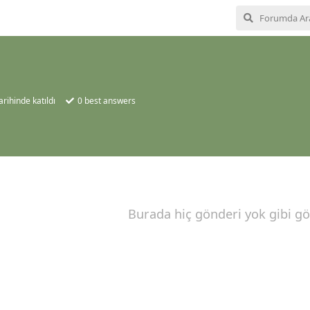
arihinde katıldı
0
best answers
Burada hiç gönderi yok gibi g