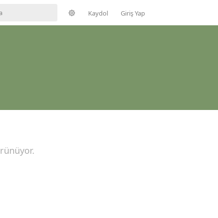
Kaydol
Giriş Yap
örünüyor.