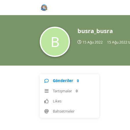
busra_busra
B
15 Ağu 2022
15 Ağu 2022
t
Gönderiler
0
Tartışmalar
0
Likes
Bahsetmeler