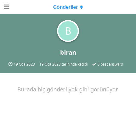
Gönderiler
B
biran
19 Oca 2023
19 Oca 2023
tarihinde katıldı
0
best answers
Burada hiç gönderi yok gibi görünüyor.