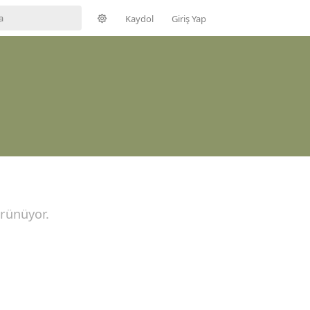
Kaydol
Giriş Yap
örünüyor.