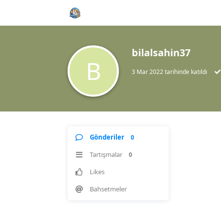
bilalsahin37
B
3 Mar 2022
tarihinde katıldı
Gönderiler
0
Tartışmalar
0
Likes
Bahsetmeler