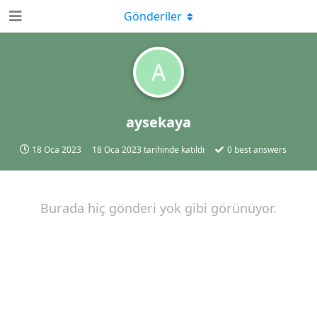
Gönderiler
A
aysekaya
18 Oca 2023
18 Oca 2023
tarihinde katıldı
0
best answers
Burada hiç gönderi yok gibi görünüyor.