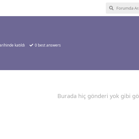
arihinde katıldı
0
best answers
Burada hiç gönderi yok gibi g