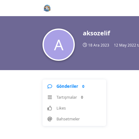
aksozelif
A
18 Ara 2023
12 May 2022
t
Gönderiler
0
Tartışmalar
0
Likes
Bahsetmeler