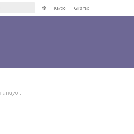
Kaydol
Giriş Yap
örünüyor.