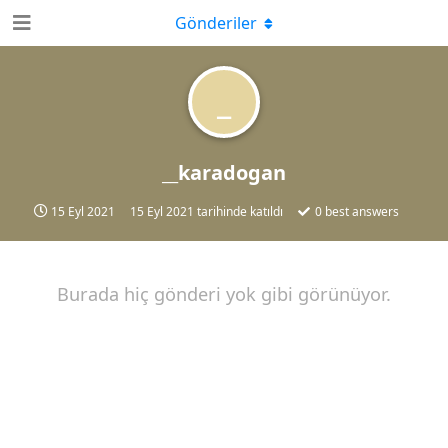
Gönderiler
_
__karadogan
15 Eyl 2021
15 Eyl 2021
tarihinde katıldı
0
best answers
Burada hiç gönderi yok gibi görünüyor.