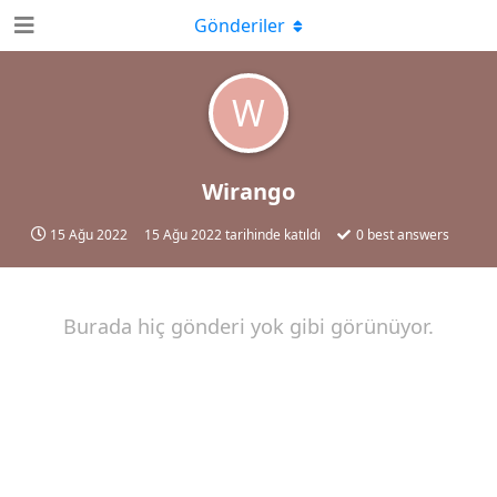
Gönderiler
W
Wirango
15 Ağu 2022
15 Ağu 2022
tarihinde katıldı
0
best answers
Burada hiç gönderi yok gibi görünüyor.