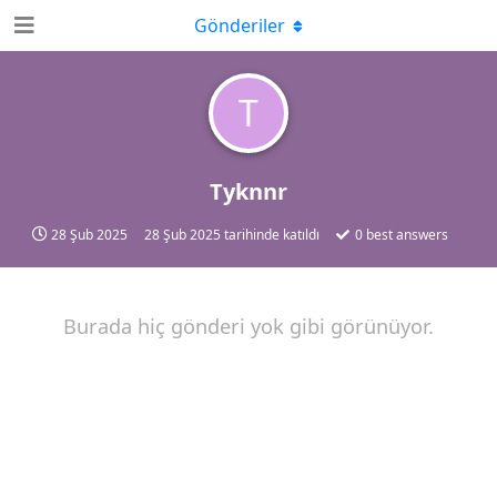
Gönderiler
T
Tyknnr
28 Şub 2025
28 Şub 2025
tarihinde katıldı
0
best answers
Burada hiç gönderi yok gibi görünüyor.