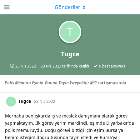
Gönderiler
T
Tugce
23 Nis 2022
23 Nis 2022
tarihinde katıldı
0
best answers
Polis Memuru Eşinin Yanına Tayin İsteyebilir Mi?
tartışmasında
Tugce
T
23 Nis 2022
Merhaba ben işkurda iş ve meslek danışmanı olarak görev
yapmaktayım. İlk görev yerim mardindi, eşimde Diyarbakır'da
polis memuruydu. Doğu görevi bittiği için eşim Bursa'ya
benim isteğim doğrultusunda tayin istedi ve Bursa'ya