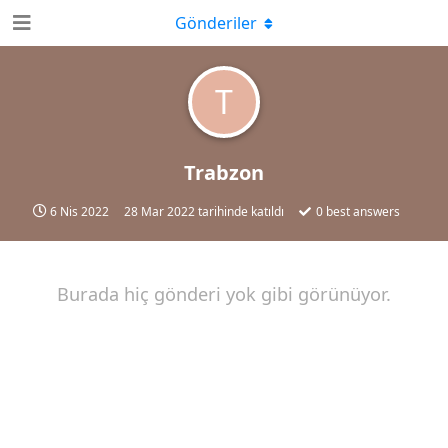
Gönderiler
T
Trabzon
6 Nis 2022
28 Mar 2022
tarihinde katıldı
0
best answers
Burada hiç gönderi yok gibi görünüyor.