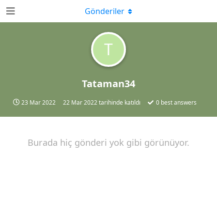
Gönderiler
T
Tataman34
23 Mar 2022
22 Mar 2022
tarihinde katıldı
0
best answers
Burada hiç gönderi yok gibi görünüyor.