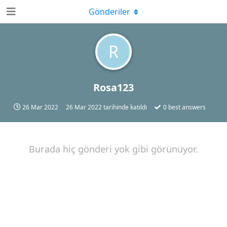
Gönderiler
R
Rosa123
26 Mar 2022
26 Mar 2022
tarihinde katıldı
0
best answers
Burada hiç gönderi yok gibi görünüyor.