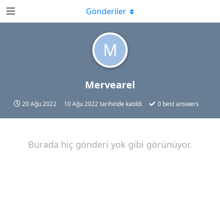
Gönderiler
M
Mervearel
20 Ağu 2022
10 Ağu 2022
tarihinde katıldı
0
best answers
Burada hiç gönderi yok gibi görünüyor.