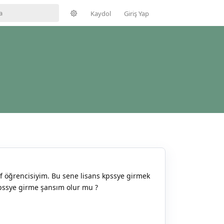
Kaydol
Giriş Yap
 öğrencisiyim. Bu sene lisans kpssye girmek
kpssye girme şansım olur mu ?