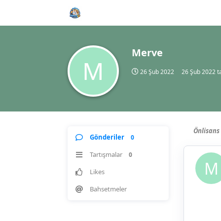
Merve
M
26 Şub 2022
26 Şub 2022
ta
Önlisans 
Gönderiler
0
Tartışmalar
0
M
Likes
Bahsetmeler