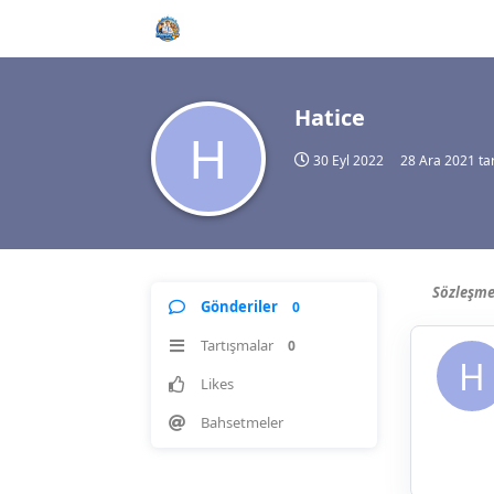
Hatice
H
30 Eyl 2022
28 Ara 2021
tar
Sözleşme
Gönderiler
0
Tartışmalar
0
H
Likes
Bahsetmeler