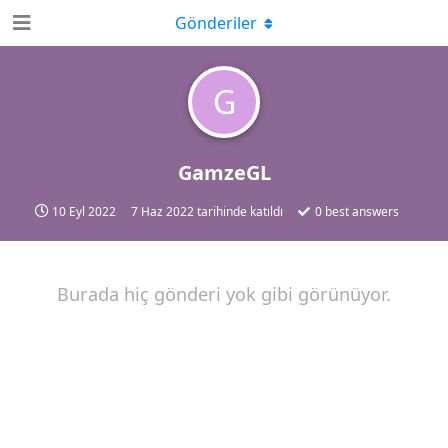
Gönderiler
G
GamzeGL
10 Eyl 2022
7 Haz 2022
tarihinde katıldı
0
best answers
Burada hiç gönderi yok gibi görünüyor.