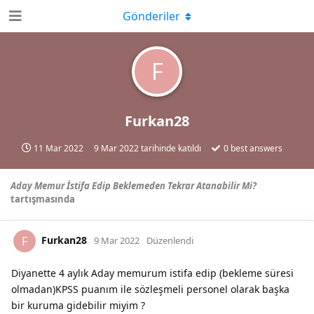
Gönderiler
F
Furkan28
11 Mar 2022
9 Mar 2022
tarihinde katıldı
0
best answers
Aday Memur İstifa Edip Beklemeden Tekrar Atanabilir Mi?
tartışmasında
Furkan28
F
9 Mar 2022
Düzenlendi
Diyanette 4 aylık Aday memurum istifa edip (bekleme süresi
olmadan)KPSS puanım ile sözleşmeli personel olarak başka
bir kuruma gidebilir miyim ?