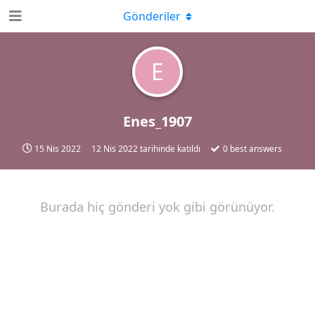
Gönderiler
E
Enes_1907
15 Nis 2022
12 Nis 2022
tarihinde katıldı
0
best answers
Burada hiç gönderi yok gibi görünüyor.