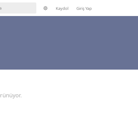
Kaydol
Giriş Yap
örünüyor.