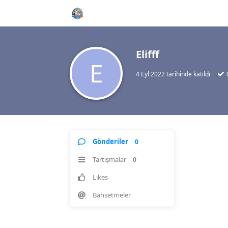
Elifff
E
4 Eyl 2022
tarihinde katıldı
Gönderiler
0
Tartışmalar
0
Likes
Bahsetmeler