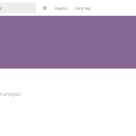
Kaydol
Giriş Yap
örünüyor.