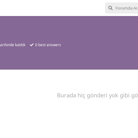
arihinde katıldı
0
best answers
Burada hiç gönderi yok gibi g