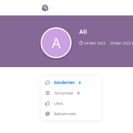
Ali
A
24 Mar 2022
24 Mar 2022
t
Gönderiler
0
Tartışmalar
0
Likes
Bahsetmeler