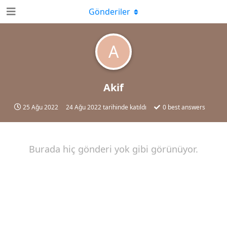
Gönderiler
A
Akif
25 Ağu 2022
24 Ağu 2022
tarihinde katıldı
0
best answers
Burada hiç gönderi yok gibi görünüyor.