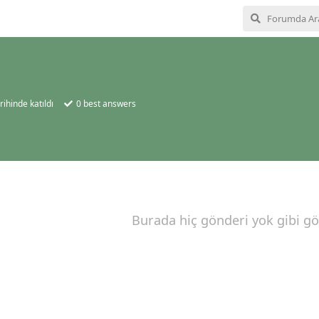
rihinde katıldı
0
best answers
Burada hiç gönderi yok gibi g