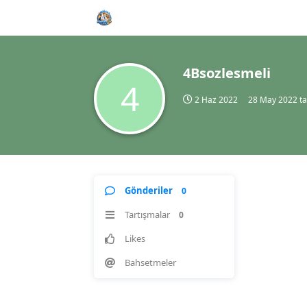
4Bsozlesmeli
4
2 Haz 2022
28 May 2022
ta
Gönderiler
0
Tartışmalar
0
Likes
Bahsetmeler