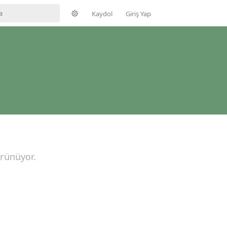
Kaydol
Giriş Yap
örünüyor.