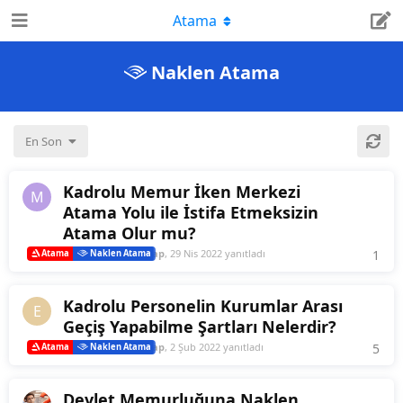
Atama
Naklen Atama
En Son
Kadrolu Memur İken Merkezi
M
Atama Yolu ile İstifa Etmeksizin
Atama Olur mu?
Memurdan_Cevap
,
29 Nis 2022
yanıtladı
1
1
re
Atama
Naklen Atama
Kadrolu Personelin Kurumlar Arası
E
Geçiş Yapabilme Şartları Nelerdir?
Memurdan_Cevap
,
2 Şub 2022
yanıtladı
5
5
re
Atama
Naklen Atama
Devlet Memurluğuna Naklen