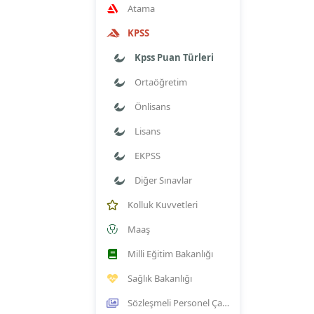
Atama
KPSS
Kpss Puan Türleri
Ortaöğretim
Önlisans
Lisans
EKPSS
Diğer Sınavlar
Kolluk Kuvvetleri
Maaş
Milli Eğitim Bakanlığı
Sağlık Bakanlığı
Sözleşmeli Personel Çalıştırılmasına İlişkin Esaslar