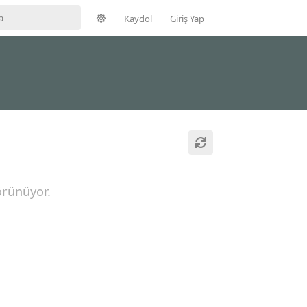
Kaydol
Giriş Yap
örünüyor.