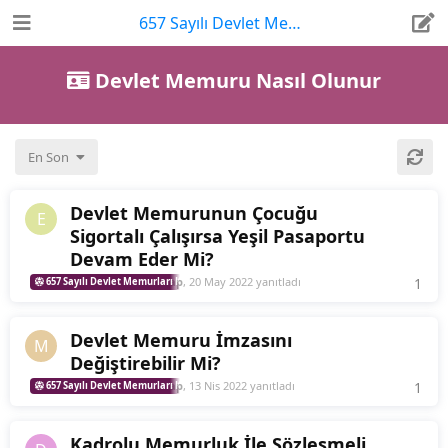
657 Sayılı Devlet Memurları Kanunu
Devlet Memuru Nasıl Olunur
En Son
Devlet Memurunun Çocuğu
E
Sigortalı Çalışırsa Yeşil Pasaportu
Devam Eder Mi?
Memurdan_Cevap
,
20 May 2022
yanıtladı
1
1
re
657 Sayılı Devlet Memurları Kanunu
Devlet Memuru Nasıl Olunur
Devlet Memuru İmzasını
M
Değiştirebilir Mi?
Memurdan_Cevap
,
13 Nis 2022
yanıtladı
1
1
re
657 Sayılı Devlet Memurları Kanunu
Devlet Memuru Nasıl Olunur
Kadrolu Memurluk İle Sözleşmeli