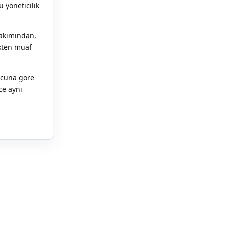
 yöneticilik
bakımından,
kten muaf
ucuna göre
ce aynı
Yanıtla