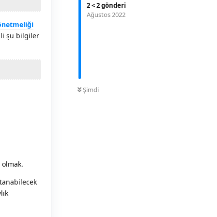
2
<
2
gönderi
Ağustos 2022
önetmeliği
ili şu bilgiler
0
OKUNMAMIŞ
Şimdi
ı olmak.
tanabilecek
lık