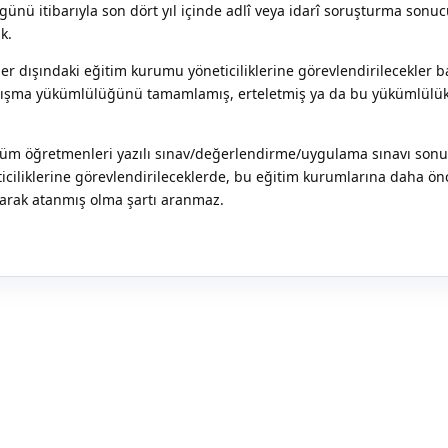
ünü itibarıyla son dört yıl içinde adlî veya idarî soruşturma sonucu
k.
er dışındaki eğitim kurumu yöneticiliklerine görevlendirilecekler 
çalışma yükümlülüğünü tamamlamış, erteletmiş ya da bu yükümlülü
tüm öğretmenleri yazılı sınav/değerlendirme/uygulama sınavı son
iciliklerine görevlendirileceklerde, bu eğitim kurumlarına daha ön
arak atanmış olma şartı aranmaz.