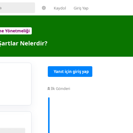
Kaydol
Giriş Yap
me Yönetmeliği
artlar Nelerdir?
Yanıt için giriş yap
İlk Gönderi
Yanıtla