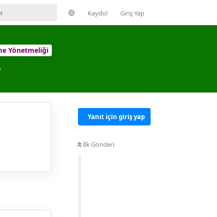
Kaydol
Giriş Yap
me Yönetmeliği
?
Yanıt için giriş yap
İlk Gönderi
Yanıtla