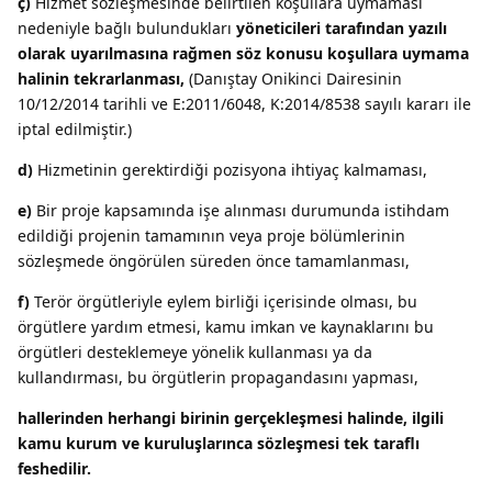
ç)
Hizmet sözleşmesinde belirtilen koşullara uymaması
nedeniyle bağlı bulundukları
yöneticileri tarafından yazılı
olarak uyarılmasına rağmen söz konusu koşullara uymama
halinin tekrarlanması,
(Danıştay Onikinci Dairesinin
10/12/2014 tarihli ve E:2011/6048, K:2014/8538 sayılı kararı ile
iptal edilmiştir.)
d)
Hizmetinin gerektirdiği pozisyona ihtiyaç kalmaması,
e)
Bir proje kapsamında işe alınması durumunda istihdam
edildiği projenin tamamının veya proje bölümlerinin
sözleşmede öngörülen süreden önce tamamlanması,
f)
Terör örgütleriyle eylem birliği içerisinde olması, bu
örgütlere yardım etmesi, kamu imkan ve kaynaklarını bu
örgütleri desteklemeye yönelik kullanması ya da
kullandırması, bu örgütlerin propagandasını yapması,
hallerinden herhangi birinin gerçekleşmesi halinde, ilgili
kamu kurum ve kuruluşlarınca sözleşmesi tek taraflı
feshedilir.